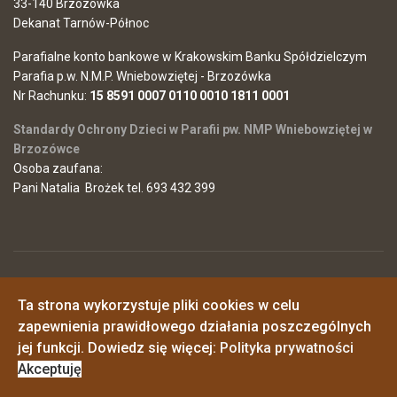
33-140 Brzozówka
Dekanat Tarnów-Północ
Parafialne konto bankowe w Krakowskim Banku Spółdzielczym
Parafia p.w. N.M.P. Wniebowziętej - Brzozówka
Nr Rachunku:
15 8591 0007 0110 0010 1811 0001
Standardy Ochrony Dzieci w Parafii pw. NMP Wniebowziętej w
Brzozówce
Osoba zaufana:
Pani Natalia Brożek tel. 693 432 399
© 2026 Parafia Najświętszej Maryi Panny Wniebowziętej w
Ta strona wykorzystuje pliki cookies w celu
Brzozówce
Polityka prywatności
zapewnienia prawidłowego działania poszczególnych
o. Piotr - 725546968
o. Janusz - 517161348
jej funkcji. Dowiedz się więcej:
Polityka prywatności
synowiemaryi@wp.pl
Akceptuję