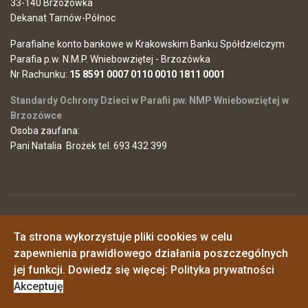
33-140 Brzozówka
Dekanat Tarnów-Północ
Parafialne konto bankowe w Krakowskim Banku Spółdzielczym
Parafia p.w. N.M.P. Wniebowziętej - Brzozówka
Nr Rachunku:
15 8591 0007 0110 0010 1811 0001
Standardy Ochrony Dzieci w Parafii pw. NMP Wniebowziętej w
Brzozówce
Osoba zaufana:
Pani Natalia Brożek tel. 693 432 399
© 2026 Parafia Najświętszej Maryi Panny Wniebowziętej w
Ta strona wykorzystuje pliki cookies w celu
Brzozówce
Polityka prywatności
zapewnienia prawidłowego działania poszczególnych
o. Piotr - 725546968
o. Janusz - 517161348
jej funkcji. Dowiedz się więcej:
Polityka prywatności
synowiemaryi@wp.pl
Akceptuję