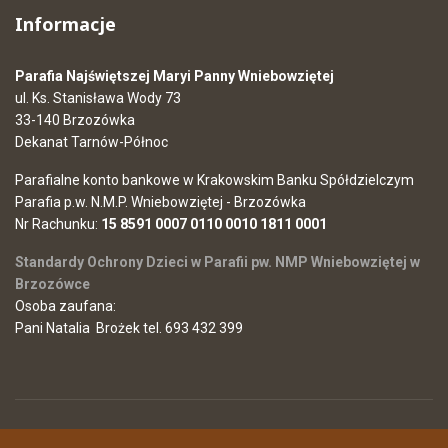
Informacje
Parafia Najświętszej Maryi Panny Wniebowziętej
ul. Ks. Stanisława Wody 73
33-140 Brzozówka
Dekanat Tarnów-Północ
Parafialne konto bankowe w Krakowskim Banku Spółdzielczym
Parafia p.w. N.M.P. Wniebowziętej - Brzozówka
Nr Rachunku:
15 8591 0007 0110 0010 1811 0001
Standardy Ochrony Dzieci w Parafii pw. NMP Wniebowziętej w
Brzozówce
Osoba zaufana:
Pani Natalia Brożek tel. 693 432 399
© 2026 Parafia Najświętszej Maryi Panny Wniebowziętej w