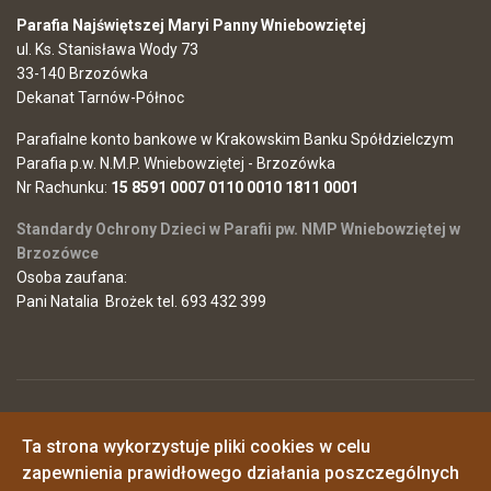
Parafia Najświętszej Maryi Panny Wniebowziętej
ul. Ks. Stanisława Wody 73
33-140 Brzozówka
Dekanat Tarnów-Północ
Parafialne konto bankowe w Krakowskim Banku Spółdzielczym
Parafia p.w. N.M.P. Wniebowziętej - Brzozówka
Nr Rachunku:
15 8591 0007 0110 0010 1811 0001
Standardy Ochrony Dzieci w Parafii pw. NMP Wniebowziętej w
Brzozówce
Osoba zaufana:
Pani Natalia Brożek tel. 693 432 399
© 2026 Parafia Najświętszej Maryi Panny Wniebowziętej w
Ta strona wykorzystuje pliki cookies w celu
Brzozówce
Polityka prywatności
zapewnienia prawidłowego działania poszczególnych