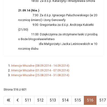
18:00 Za d.ś.p. Katarzyny i Władysława Smoła
21.09.14 (Nie.)
7:30 Za d.ś.p. Ignacego Paluchowskiego (w 20
rocznicę śmierci) i żony Genowefy
9:30 Gregorianka za d.ś.p. Andrzeja Kukiełki
(21/30)
11:00 Dziękczynna za otrzymane łaski z prośbą
o Boże błogosławieństwo
dla Małgorzaty i Jacka Leśniowskich w 10
rocznicę ślubu
Intencje Mszalne (08.09.2014 - 14.09.2014)
Intencje Mszalne (01.09.2014 - 07.09.2014)
Intencje Mszalne (25.08.2014 - 31.08.2014)
Strona 516 z 601
511
512
513
514
515
516
517