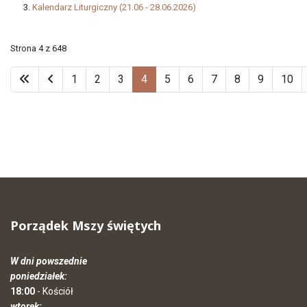
Kalendarz Liturgiczny (21.06 - 28.06.2026)
Strona 4 z 648
1
2
3
4
5
6
7
8
9
10
Porządek Mszy świętych
W dni powszednie
poniedziałek:
18:00
- Kościół
wtorek: