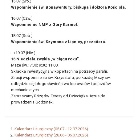
15.07 (Śro.)
Wspomnienie św. Bonawentury, biskupa i doktora Kościoła.
16.07 (Czw.)
Wspomnienie NMP z Góry Karmel.
18.07 (Sob.)
Wspomnienie św. Szymona z Lipnicy, prezbitera.
++19.07 (Nie.)
16 Niedziela zwykła „w ciągu roku”.
Msze św.: 7:30; 9:30; 11:00.
Składka inwestycyjna w kopertach na potrzeby parafii.
Z racji wspomnienia św. Krzysztofa, po każdej Mszy św.
odbędzie się błogosławieństwo kierowców i pojazdów
mechanicznych.
Zapraszamy Różę św. Teresy od Dzieciątka Jezus do
prowadzenia Godzinek.
Kalendarz Liturgiczny (05.07 - 12.07.2026)
Kalendarz Liturgiczny (28.06 - 05.07.2026)