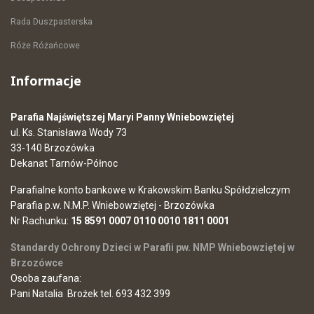
Rada Duszpasterska
Róże Różańcowe
Informacje
Parafia Najświętszej Maryi Panny Wniebowziętej
ul. Ks. Stanisława Wody 73
33-140 Brzozówka
Dekanat Tarnów-Północ
Parafialne konto bankowe w Krakowskim Banku Spółdzielczym
Parafia p.w. N.M.P. Wniebowziętej - Brzozówka
Nr Rachunku:
15 8591 0007 0110 0010 1811 0001
Standardy Ochrony Dzieci w Parafii pw. NMP Wniebowziętej w
Brzozówce
Osoba zaufana:
Pani Natalia Brożek tel. 693 432 399