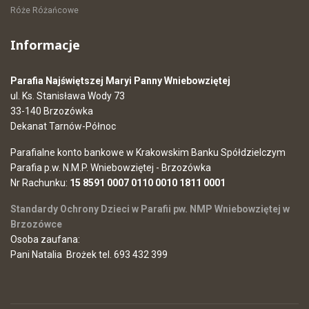
Róże Różańcowe
Informacje
Parafia Najświętszej Maryi Panny Wniebowziętej
ul. Ks. Stanisława Wody 73
33-140 Brzozówka
Dekanat Tarnów-Północ
Parafialne konto bankowe w Krakowskim Banku Spółdzielczym
Parafia p.w. N.M.P. Wniebowziętej - Brzozówka
Nr Rachunku:
15 8591 0007 0110 0010 1811 0001
Standardy Ochrony Dzieci w Parafii pw. NMP Wniebowziętej w
Brzozówce
Osoba zaufana:
Pani Natalia Brożek tel. 693 432 399