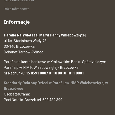
Rada Duszpasterska
Róże Różańcowe
Informacje
Parafia Najświętszej Maryi Panny Wniebowziętej
ul. Ks. Stanisława Wody 73
33-140 Brzozówka
Dekanat Tarnów-Północ
Parafialne konto bankowe w Krakowskim Banku Spółdzielczym
Parafia p.w. N.M.P. Wniebowziętej - Brzozówka
Nr Rachunku:
15 8591 0007 0110 0010 1811 0001
Standardy Ochrony Dzieci w Parafii pw. NMP Wniebowziętej w
Brzozówce
Osoba zaufana:
Pani Natalia Brożek tel. 693 432 399