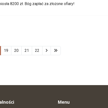
osła 8200 zł. Bóg zapłać za złożone ofiary!
19
20
21
22
alności
Menu