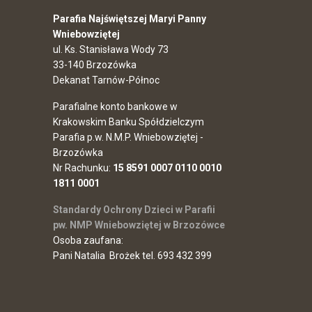
Parafia Najświętszej Maryi Panny
Wniebowziętej
ul. Ks. Stanisława Wody 73
33-140 Brzozówka
Dekanat Tarnów-Północ
Parafialne konto bankowe w
Krakowskim Banku Spółdzielczym
Parafia p.w. N.M.P. Wniebowziętej -
Brzozówka
Nr Rachunku:
15 8591 0007 0110 0010
1811 0001
Standardy Ochrony Dzieci w Parafii
pw. NMP Wniebowziętej w Brzozówce
Osoba zaufana:
Pani Natalia Brożek tel. 693 432 399