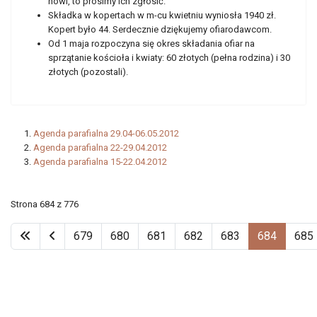
nowi, to prosimy ich zgłosić.
Składka w kopertach w m-cu kwietniu wyniosła 1940 zł.
Kopert było 44. Serdecznie dziękujemy ofiarodawcom.
Od 1 maja rozpoczyna się okres składania ofiar na
sprzątanie kościoła i kwiaty: 60 złotych (pełna rodzina) i 30
złotych (pozostali).
Agenda parafialna 29.04-06.05.2012
Agenda parafialna 22-29.04.2012
Agenda parafialna 15-22.04.2012
Strona 684 z 776
679
680
681
682
683
684
685