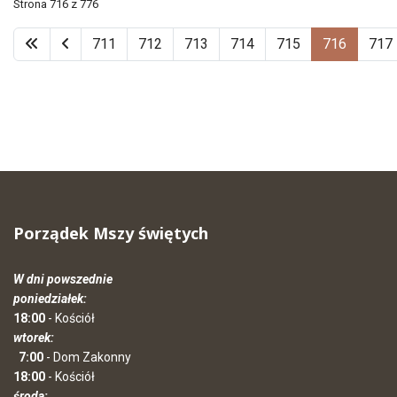
Strona 716 z 776
711
712
713
714
715
716
717
Porządek Mszy świętych
W dni powszednie
poniedziałek:
18:00
- Kościół
wtorek:
7:00
- Dom Zakonny
18:00
- Kościół
środa: