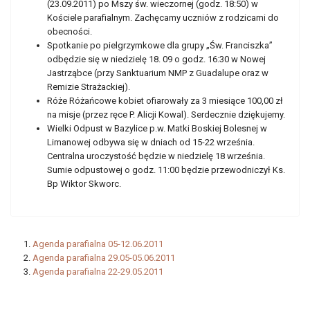
(23.09.2011) po Mszy św. wieczornej (godz. 18:50) w
Kościele parafialnym. Zachęcamy uczniów z rodzicami do
obecności.
Spotkanie po pielgrzymkowe dla grupy „Św. Franciszka”
odbędzie się w niedzielę 18. 09 o godz. 16:30 w Nowej
Jastrząbce (przy Sanktuarium NMP z Guadalupe oraz w
Remizie Strażackiej).
Róże Różańcowe kobiet ofiarowały za 3 miesiące 100,00 zł
na misje (przez ręce P. Alicji Kowal). Serdecznie dziękujemy.
Wielki Odpust w Bazylice p.w. Matki Boskiej Bolesnej w
Limanowej odbywa się w dniach od 15-22 września.
Centralna uroczystość będzie w niedzielę 18 września.
Sumie odpustowej o godz. 11:00 będzie przewodniczył Ks.
Bp Wiktor Skworc.
Agenda parafialna 05-12.06.2011
Agenda parafialna 29.05-05.06.2011
Agenda parafialna 22-29.05.2011